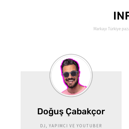
IN
Markayı Türkiye paza
Doğuş Çabakçor
DJ, YAPIMCI VE YOUTUBER