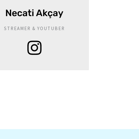
m
Necati Akçay
STREAMER & YOUTUBER
I
n
s
t
a
g