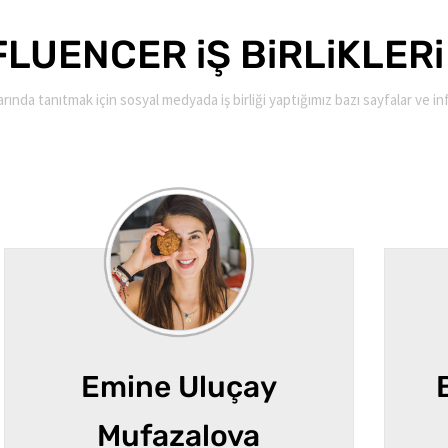
FLUENCER iŞ BiRLiKLERi
rında tanıtmak için sosyal medyada iş birliği yaptığımız bazı sayfalar ve in
Emine Uluçay
Mufazalova