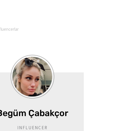
fluencerlar
Begüm Çabakçor
INFLUENCER