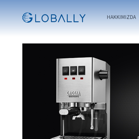
İçeriğe
atla
HAKKIMIZDA