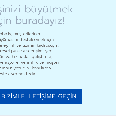
r
şinizi büyütmek
a
çin buradayız!
m
obally, müşterilerinin
yümesini desteklemek için
neyimli ve uzman kadrosuyla,
resel pazarlara erişim, yeni
ün ve hizmetler geliştirme,
erasyonel verimlilik ve müşteri
mnuniyeti gibi konularda
stek vermektedir.
BİZİMLE İLETİŞİME GEÇİN